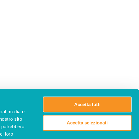
Accetta tutti
cial media e
nostro sito
Accetta selezionati
i potrebbero
ei loro